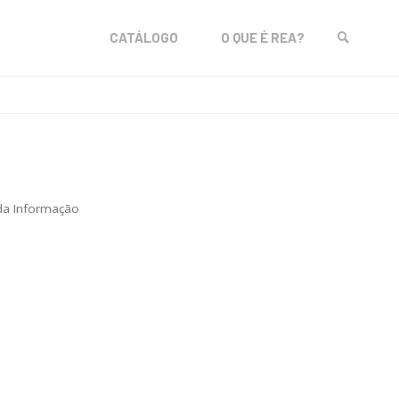
Skip
CATÁLOGO
O QUE É REA?
to
SEARCH
content
da Informação