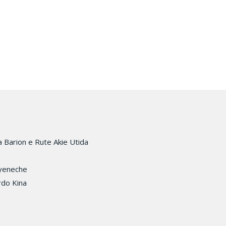
a Barion e Rute Akie Utida
oyeneche
rdo Kina