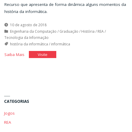
Recurso que apresenta de forma dinâmica alguns momentos da
história da informática.
10 de agosto de 2018
Engenharia da Computação
/
Graduação
/
História
/
REA
/
Tecnologia da Informação
história da informática
/
informática
"História
"História
Saiba Mais
Visite
da
da
Informática"
Informática"
CATEGORIAS
Jogos
REA