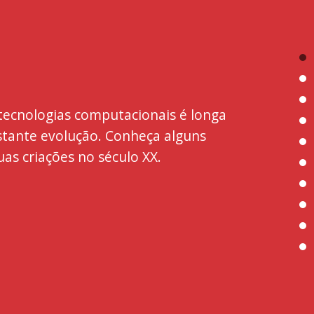
 tecnologias computacionais é longa
 tecnologias computacionais é longa
stante evolução. Conheça alguns
stante evolução. Conheça alguns
uas criações no século XX.
uas criações no século XX.