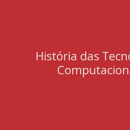
História das Tecn
História das Tecn
Computacion
Computacion