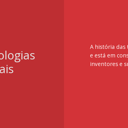
A história das
A história das
ologias
ologias
e está em con
e está em con
inventores e s
inventores e s
ais
ais