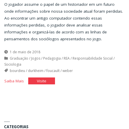
O jogador assume o papel de um historiador em um futuro
onde informações sobre nossa sociedade atual foram perdidas.
Ao encontrar um antigo computador contendo essas
informações perdidas, o jogador deve analisar essas
informações e organizá-las de acordo com as linhas de
pensamentos dos sociólogos apresentados no jogo.
1 de maio de 2018
Graduação
/
Jogos
/
Pedagogia
/
REA
/
Responsabilidade Social
/
Sociologia
bourdieu
/
durkheim
/
foucault
/
weber
"Análise
"Análise
Saiba Mais
Visite
contemporânea
contemporânea
da
da
Sociologia"
Sociologia"
CATEGORIAS