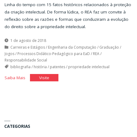
Linha do tempo com 15 fatos históricos relacionados à proteção
da criação intelectual. De forma lúdica, o REA faz um convite à
reflexão sobre as razões e formas que conduziram a evolução
do direito sobre a propriedade intelectual.
1 de agosto de 2018
Carreiras e Estágios
/
Engenharia da Computação
/
Graduação
/
Jogos
/
Processos Didático-Pedagógico para EaD
/
REA
/
Responsabilidade Social
bibliografia
/
história
/
patentes
/
propriedade intelectual
"Linha
"Linha
Saiba Mais
Visite
do
do
tempo
tempo
da
da
propriedade
propriedade
intelectual"
intelectual"
CATEGORIAS