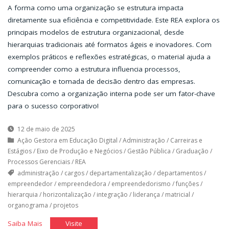
A forma como uma organização se estrutura impacta
diretamente sua eficiência e competitividade. Este REA explora os
principais modelos de estrutura organizacional, desde
hierarquias tradicionais até formatos ágeis e inovadores. Com
exemplos práticos e reflexões estratégicas, o material ajuda a
compreender como a estrutura influencia processos,
comunicação e tomada de decisão dentro das empresas.
Descubra como a organização interna pode ser um fator-chave
para o sucesso corporativo!
12 de maio de 2025
Ação Gestora em Educação Digital
/
Administração
/
Carreiras e
Estágios
/
Eixo de Produção e Negócios
/
Gestão Pública
/
Graduação
/
Processos Gerenciais
/
REA
administração
/
cargos
/
departamentalização
/
departamentos
/
empreendedor
/
empreendedora
/
empreendedorismo
/
funções
/
hierarquia
/
horizontalização
/
integração
/
liderança
/
matricial
/
organograma
/
projetos
"A
"A
Saiba Mais
Visite