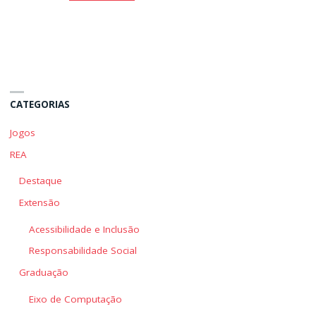
Estrutura
Estrutura
da
da
Organização"
Organização"
CATEGORIAS
Jogos
REA
Destaque
Extensão
Acessibilidade e Inclusão
Responsabilidade Social
Graduação
Eixo de Computação