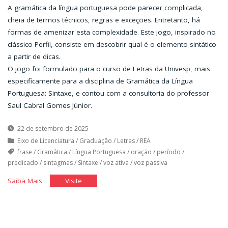
A gramática da língua portuguesa pode parecer complicada,
cheia de termos técnicos, regras e exceções. Entretanto, há
formas de amenizar esta complexidade. Este jogo, inspirado no
clássico Perfil, consiste em descobrir qual é o elemento sintático
a partir de dicas.
O jogo foi formulado para o curso de Letras da Univesp, mais
especificamente para a disciplina de Gramática da Língua
Portuguesa: Sintaxe, e contou com a consultoria do professor
Saul Cabral Gomes Júnior.
22 de setembro de 2025
Eixo de Licenciatura
/
Graduação
/
Letras
/
REA
frase
/
Gramática
/
Língua Portuguesa
/
oração
/
período
/
predicado
/
sintagmas
/
Sintaxe
/
voz ativa
/
voz passiva
"Que
"Que
Saiba Mais
Visite
Elemento
Elemento
Sintático
Sintático
Sou
Sou