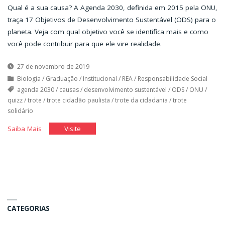
Qual é a sua causa? A Agenda 2030, definida em 2015 pela ONU,
traça 17 Objetivos de Desenvolvimento Sustentável (ODS) para o
planeta. Veja com qual objetivo você se identifica mais e como
você pode contribuir para que ele vire realidade.
27 de novembro de 2019
Biologia
/
Graduação
/
Institucional
/
REA
/
Responsabilidade Social
agenda 2030
/
causas
/
desenvolvimento sustentável
/
ODS
/
ONU
/
quizz
/
trote
/
trote cidadão paulista
/
trote da cidadania
/
trote
solidário
"Encontre
"Encontre
Saiba Mais
Visite
seu
seu
Trote"
Trote"
CATEGORIAS