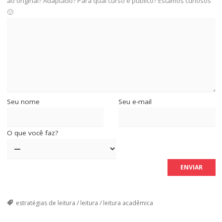
ao original? Adaptado? Para qual curso e público? Estamos curiosos
🙂
Seu nome
Seu e-mail
O que você faz?
estratégias de leitura
/
leitura
/
leitura acadêmica