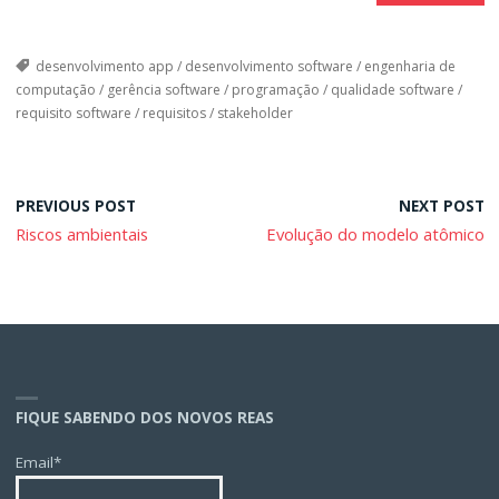
desenvolvimento app
/
desenvolvimento software
/
engenharia de
computação
/
gerência software
/
programação
/
qualidade software
/
requisito software
/
requisitos
/
stakeholder
PREVIOUS POST
NEXT POST
Riscos ambientais
Evolução do modelo atômico
FIQUE SABENDO DOS NOVOS REAS
Email*