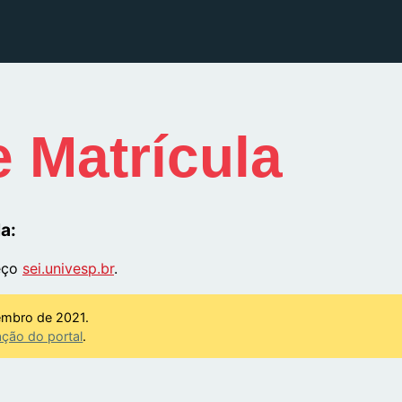
 Matrícula
a:
eço
sei.univesp.br
.
embro de 2021.
ção do portal
.