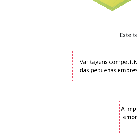
Este t
Vantagens competiti
das pequenas empre
A imp
empr