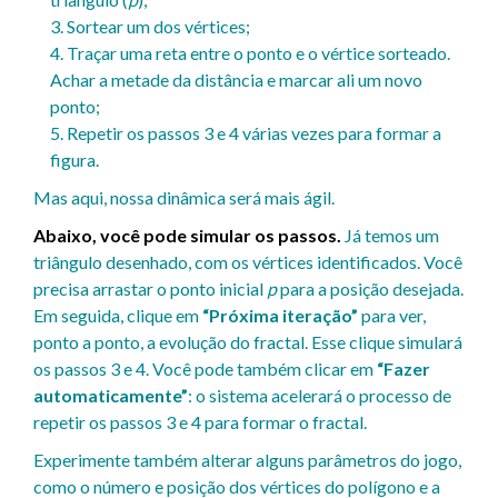
3. Sortear um dos vértices;
4. Traçar uma reta entre o ponto e o vértice sorteado.
Achar a metade da distância e marcar ali um novo
ponto;
5. Repetir os passos 3 e 4 várias vezes para formar a
figura.
Mas aqui, nossa dinâmica será mais ágil.
Abaixo, você pode simular os passos.
Já temos um
triângulo desenhado, com os vértices identificados. Você
precisa arrastar o ponto inicial
p
para a posição desejada.
Em seguida, clique em
“Próxima iteração”
para ver,
ponto a ponto, a evolução do fractal. Esse clique simulará
os passos 3 e 4. Você pode também clicar em
“Fazer
automaticamente”
: o sistema acelerará o processo de
repetir os passos 3 e 4 para formar o fractal.
Experimente também alterar alguns parâmetros do jogo,
como o número e posição dos vértices do polígono e a