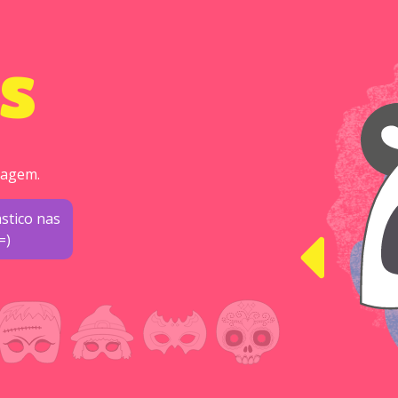
S
magem.
stico nas
=)