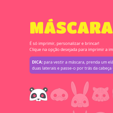
MÁSCARA
É só imprimir, personalizar e brincar!
Clique na opção desejada para imprimir a i
DICA:
para vestir a máscara, prenda um elá
duas laterais e passe-o por trás da cabeça 